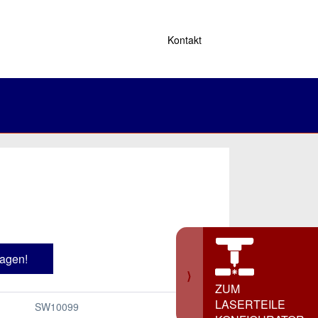
Kontakt
ragen!
⟩
ZUM
LASERTEILE
SW10099